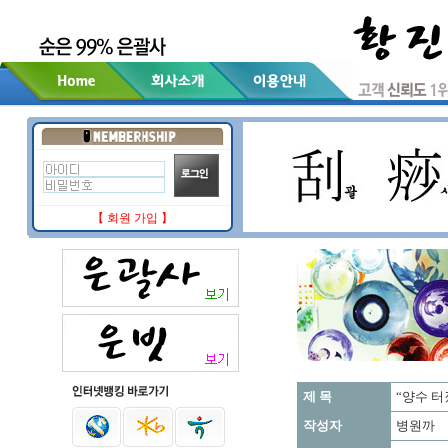
【 회원 가입 】
제 목
“양수 터
작성자
병원까