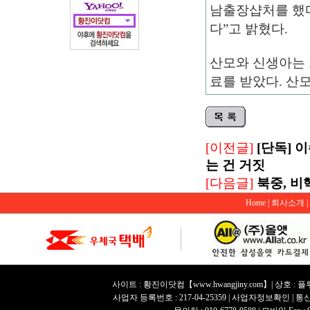
남출장샵
처를 했
다”고 밝혔다.
산모와 신생아는 
료를 받았다. 산
[이전글]
[단독] 
는 건 거짓
[다음글]
북중, 
Home
|
회사소개
|
사이트 : 황진이닷컴【www.hwangjiny.com】| 상호 : 플
사업자 등록번호 : 217-04-25359
| 사업자정보확인
| 통